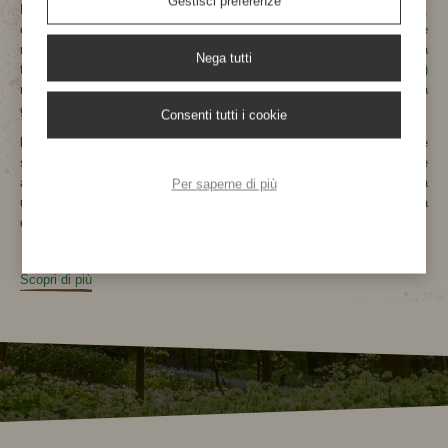
Gestisci preferenze
Da Gennaio 1996 conduco la mia attività artigiana di arboricoltura,
collaborando con svariate realtà in tutta Italia, per interventi che
riguardano la cura dell'albero a 360°. Sempre dal 1996 collaboro a
Nega tutti
titolo volontario per la SIA (Società Italiana di Arboricoltura)
nell'organizzazione di eventi legati alla diffusione della corretta
gestione dell'albero in ambiente urbano.
Consenti tutti i cookie
l miei obbiettivi? Offrire un servizio altamente professionale, rimanere
sempre aggiornato, e stringere nuove collaborazioni con colleghi e
aziende del settore. Seguo la linea di una corretta arboricoltura
Per saperne di più
urbana, per garantire un servizio altamente specializzato nella cura
degli alberi dei parchi e delle città.
Scopri di più